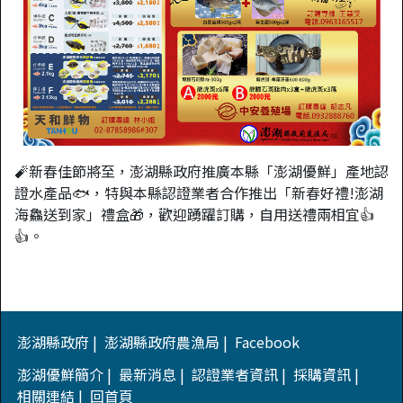
🧨新春佳節將至，澎湖縣政府推廣本縣「澎湖優鮮」產地認
證水產品🐟，特與本縣認證業者合作推出「新春好禮!澎湖
海鱻送到家」禮盒🎁，歡迎踴躍訂購，自用送禮兩相宜👍
👍。
澎湖縣政府
澎湖縣政府農漁局
Facebook
澎湖優鮮簡介
最新消息
認證業者資訊
採購資訊
相關連結
回首頁